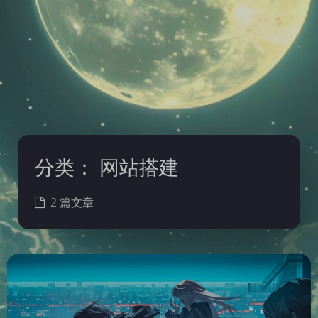
分类：
网站搭建
2 篇文章